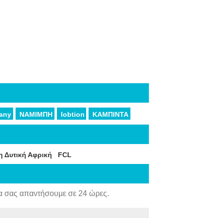
pany
ΝΑΜΙΜΠΗ
lobtion
ΚΑΜΠΙΝΤΑ
η Δυτική Αφρική
FCL
α σας απαντήσουμε σε 24 ώρες.