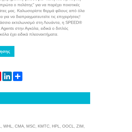
 "πρώτα ο πελάτης" για να παρέχει ποιοτικές
άτες μας. Καλωσορίστε θερμά φίλους από όλα
 για να διαπραγματευτείτε τις επιχειρήσεις!
λάσσιο εκτελωνισμό στη Λουάντα, η SPEED®
 Agents στην Αγκόλα, ειδικά ο διπλός
κόλα έχει ειδικά πλεονεκτήματα.
Live
ησης
tsApp
Pinterest
LinkedIn
Share
L, WHL, CMA, MSC, KMTC, HPL, OOCL, ZIM,