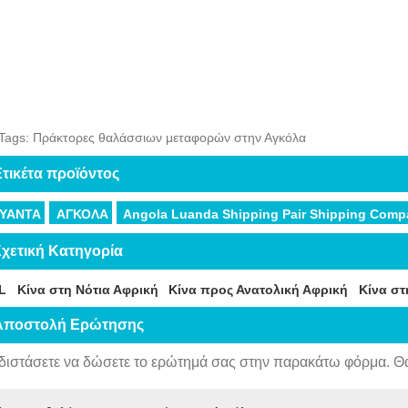
 Tags: Πράκτορες θαλάσσιων μεταφορών στην Αγκόλα
τικέτα προϊόντος
ΥΑΝΤΑ
ΑΓΚΟΛΑ
Angola Luanda Shipping Pair Shipping Com
χετική Κατηγορία
L
Κίνα στη Νότια Αφρική
Κίνα προς Ανατολική Αφρική
Κίνα στ
Αποστολή Ερώτησης
διστάσετε να δώσετε το ερώτημά σας στην παρακάτω φόρμα. Θ