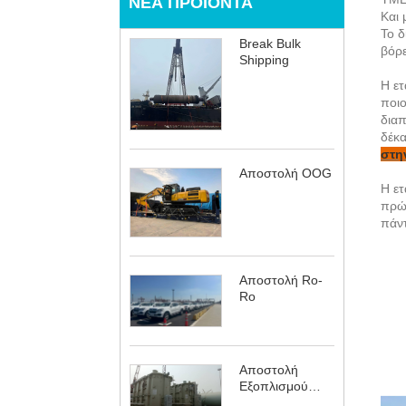
ΝΈΑ ΠΡΟΪΌΝΤΑ
Και 
Το δ
Break Bulk
βόρε
Shipping
Η ετ
ποιο
διαπ
δέκα
στη
Αποστολή OOG
Η ετ
πρώ
πάντ
Αποστολή Ro-
Ro
Αποστολή
Εξοπλισμού
Ενέργειας &