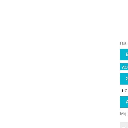
Hot
Ε
ΛΟ
Σ
LC
Μη 