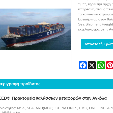
τιμή", τηρεί την αρχή
υπηρεσίες στους πελ
τα κοινωνικά στρώματα
Εστιάζοντας στον θα
Sea Shipment Freight
εκτελωνισμός στην Αγ
Αποστολή Ερώτ
Facebook
X
Wha
περιγραφή προϊόντος
ED® Πρακτορεία θαλάσσιων μεταφορών στην Αγκόλα
ιδιοκτήτης: MSK, SEALAND(MCC), CHINA LINES, EMC, ONE LINE, AP
, HMM, κ.λπ.