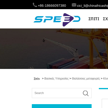
+86-18666097380
cici_li@chinafricas
ΣΠΊΤΙ
ΣΧ
>
Βασικές Υπηρεσίες
>
Θαλάσσιες μεταφορές
>
Κίν
Σπίτι