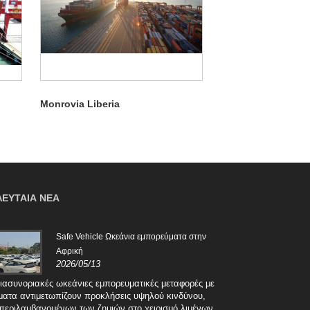
Monrovia Liberia
ΛΕΥΤΑΊΑ ΝΈΑ
Safe Vehicle Ωκεάνια εμπορεύματα στην
Κολλ
Αφρική
ένα 
2026/05/13
Φάσ
2026/04/27
διασυνοριακές ωκεάνιες εμπορευματικές μεταφορές με
ματα αντιμετωπίζουν προκλήσεις υψηλού κινδύνου,
Η SPEED INT'L παρέδ
περιλαμβανομένων των ζημιών στο χειρισμό λιμένων,