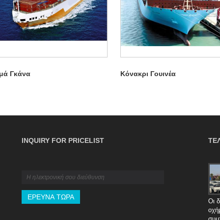
μά Γκάνα
Κόνακρι Γουινέα
INQUIRY FOR PRICELIST
ΤΕ
Ο απόλυτος οδηγός B2B για την ασφάλιση
φορτίου: Κάλυψη, πολιτικές και αξιώσεις
2026/04/16
Προστατέψτε την αλυσίδα εφοδιασμού σας B2B από
Οι 
απροσδόκητους κινδύνους διαμετακόμισης. Αυτός ο
οχή
απόλυτος οδηγός αναλύει όλα όσα πρέπει να γνωρίζετε
συμ