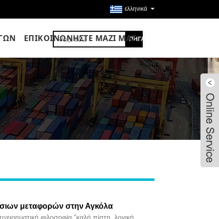
ελληνικά
ΡΓΩΝ
ΕΠΙΚΟΙΝΩΝΉΣΤΕ ΜΑΖΊ ΜΑΣ
σιων μεταφορών στην Αγκόλα
επιχειρηματική φιλοσοφία "καλή πίστη, λογική