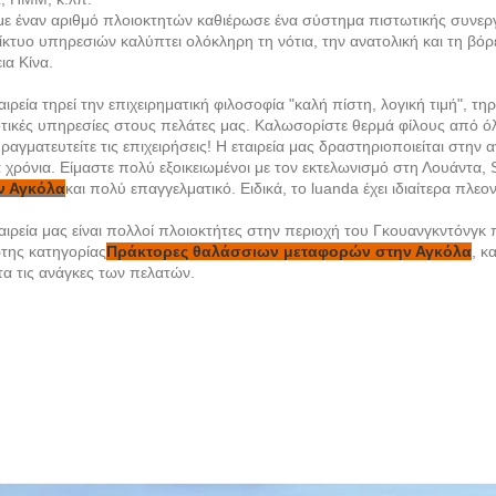
με έναν αριθμό πλοιοκτητών καθιέρωσε ένα σύστημα πιστωτικής συνερ
ίκτυο υπηρεσιών καλύπτει ολόκληρη τη νότια, την ανατολική και τη βόρε
ια Κίνα.
αιρεία τηρεί την επιχειρηματική φιλοσοφία "καλή πίστη, λογική τιμή", τ
τικές υπηρεσίες στους πελάτες μας. Καλωσορίστε θερμά φίλους από όλ
ραγματευτείτε τις επιχειρήσεις! Η εταιρεία μας δραστηριοποιείται στ
 χρόνια. Είμαστε πολύ εξοικειωμένοι με τον εκτελωνισμό στη Λουάντα
ν Αγκόλα
και πολύ επαγγελματικό. Ειδικά, το luanda έχει ιδιαίτερα πλε
αιρεία μας είναι πολλοί πλοιοκτήτες στην περιοχή του Γκουανγκντόν
της κατηγορίας
Πράκτορες θαλάσσιων μεταφορών στην Αγκόλα
, κ
α τις ανάγκες των πελατών.