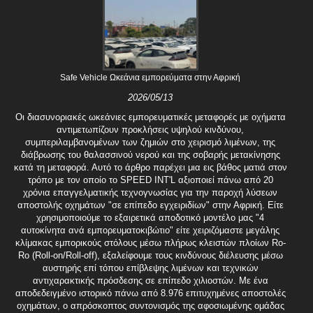
Safe Vehicle Ωκεάνια εμπορεύματα στην Αφρική
2026/05/13
Οι διασυνοριακές ωκεάνιες εμπορευματικές μεταφορές με οχήματα
αντιμετωπίζουν προκλήσεις υψηλού κινδύνου,
συμπεριλαμβανομένων των ζημιών στο χειρισμό λιμένων, της
διάβρωσης του θαλασσινού νερού και της σοβαρής μετακίνησης
κατά τη μεταφορά. Αυτό το άρθρο παρέχει μια εις βάθος ματιά στον
τρόπο με τον οποίο το SPEED INT'L αξιοποιεί πάνω από 20
χρόνια επαγγελματικής τεχνογνωσίας για την παροχή λύσεων
αποστολής οχημάτων "σε επίπεδο εγχειριδίων" στην Αφρική. Είτε
χρησιμοποιούμε το εξαιρετικά αποδοτικό μοντέλο μας "4
αυτοκίνητα ανά εμπορευματοκιβώτιο" είτε χειριζόμαστε μεγάλης
κλίμακας εμπορικούς στόλους μέσω πλήρως κλειστών πλοίων Ro-
Ro (Roll-on/Roll-off), εξαλείφουμε τους κινδύνους διέλευσης μέσω
αυστηρής επί τόπου επίβλεψης λιμένων και τεχνικών
αντιχαρακτικής πρόσδεσης σε επίπεδο χιλιοστών. Με ένα
αποδεδειγμένο ιστορικό πάνω από 8.976 επιτυχημένες αποστολές
οχημάτων, ο απρόσκοπτος συντονισμός της αφοσιωμένης ομάδας