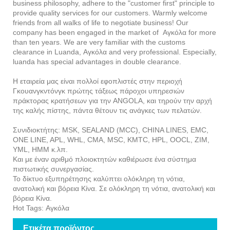
business philosophy, adhere to the "customer first" principle to
provide quality services for our customers. Warmly welcome
friends from all walks of life to negotiate business! Our
company has been engaged in the market of Αγκόλα for more
than ten years. We are very familiar with the customs
clearance in Luanda, Αγκόλα and very professional. Especially,
luanda has special advantages in double clearance.
Η εταιρεία μας είναι πολλοί εφοπλιστές στην περιοχή
Γκουανγκντόνγκ πρώτης τάξεως πάροχοι υπηρεσιών
πράκτορας κρατήσεων για την ANGOLA, και τηρούν την αρχή
της καλής πίστης, πάντα θέτουν τις ανάγκες των πελατών.
Συνιδιοκτήτης: MSK, SEALAND (MCC), CHINA LINES, EMC,
ONE LINE, APL, WHL, CMA, MSC, KMTC, HPL, OOCL, ZIM,
YML, HMM κ.λπ.
Και με έναν αριθμό πλοιοκτητών καθιέρωσε ένα σύστημα
πιστωτικής συνεργασίας.
Το δίκτυο εξυπηρέτησης καλύπτει ολόκληρη τη νότια,
ανατολική και βόρεια Κίνα. Σε ολόκληρη τη νότια, ανατολική και
βόρεια Κίνα.
Hot Tags: Αγκόλα
Ετικέτα προϊόντος