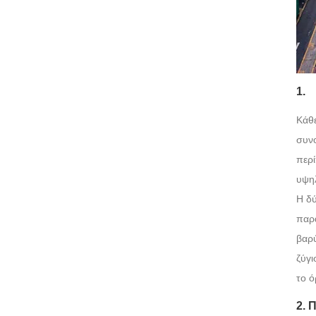
1.
Κάθε
συνο
περί
υψηλ
Η δύ
παρα
βαρύ
ζύγι
το ό
2. 