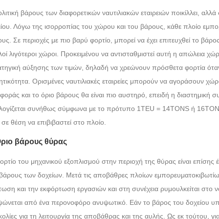
λιτική βάρους των διαφορετικών ναυτιλιακών εταιρειών ποικίλλει, αλλ
ίου. Λόγω της ισορροπίας του χώρου και του βάρους, κάθε πλοίο εμπο
υς. Σε περιοχές με πιο βαρύ φορτίο, μπορεί να έχει επιτευχθεί το βά
οί λιγότεροι χώροι. Προκειμένου να αντισταθμιστεί αυτή η απώλεια χώρο
τηγική αύξησης των τιμών, δηλαδή να χρεώνουν πρόσθετα φορτία όταν
τικότητα. Ορισμένες ναυτιλιακές εταιρείες μπορούν να αγοράσουν χώρο
φοράς και το όριο βάρους θα είναι πιο αυστηρό, επειδή η διαστημική σ
ογίζεται συνήθως σύμφωνα με το πρότυπο 1TEU = 14TONS ή 16TONS κ
ι σε θέση να επιβιβαστεί στο πλοίο.
Όριο βάρους θύρας
ορτίο του μηχανικού εξοπλισμού στην περιοχή της θύρας είναι επίσης 
βάρους των δοχείων. Μετά τις αποβάθρες πλοίων εμπορευματοκιβωτίων
ωση και την εκφόρτωση εργασιών και στη συνέχεια ρυμουλκείται στο ν
ώνεται από ένα περονοφόρο ανυψωτικό. Εάν το βάρος του δοχείου υπε
ολίες για τη λειτουργία της αποβάθρας και της αυλής. Ως εκ τούτου, γι