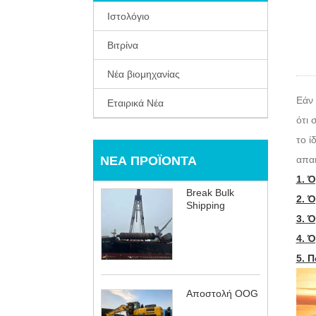
Ιστολόγιο
Βιτρίνα
Νέα βιομηχανίας
Εάν 
Εταιρικά Νέα
ότι 
το ί
ΝΈΑ ΠΡΟΪΌΝΤΑ
απαι
1. 
Break Bulk
2. Ό
Shipping
3. 
4. 
5. 
Αποστολή OOG