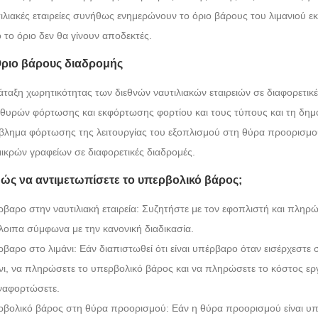
ιλιακές εταιρείες συνήθως ενημερώνουν το όριο βάρους του λιμανιού ε
 το όριο δεν θα γίνουν αποδεκτές.
Όριο βάρους διαδρομής
άταξη χωρητικότητας των διεθνών ναυτιλιακών εταιρειών σε διαφορετικ
θυρών φόρτωσης και εκφόρτωσης φορτίου και τους τύπους και τη δημο
λημα φόρτωσης της λειτουργίας του εξοπλισμού στη θύρα προορισμού
μικρών γραφείων σε διαφορετικές διαδρομές.
Πώς να αντιμετωπίσετε το υπερβολικό βάρος;
βαρο στην ναυτιλιακή εταιρεία: Συζητήστε με τον εφοπλιστή και πληρώσ
οιπα σύμφωνα με την κανονική διαδικασία.
βαρο στο λιμάνι: Εάν διαπιστωθεί ότι είναι υπέρβαρο όταν εισέρχεστε σ
νι, να πληρώσετε το υπερβολικό βάρος και να πληρώσετε το κόστος εργ
ναφορτώσετε.
βολικό βάρος στη θύρα προορισμού: Εάν η θύρα προορισμού είναι υπ