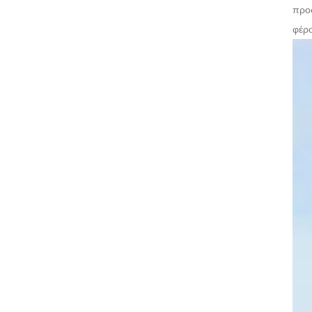
προσ
φέρο