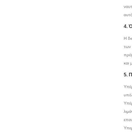
ναυτ
αυτό
4. 
Η δι
των 
πρόβ
και 
5. 
Υπέρ
υπόλ
Υπέρ
λιμά
επα
Υπερ