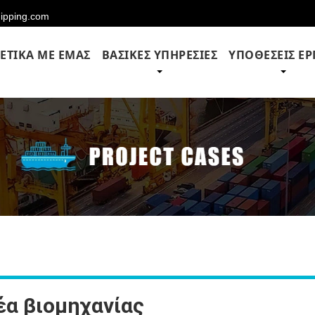
hipping.com
ΕΤΙΚΆ ΜΕ ΕΜΆΣ
ΒΑΣΙΚΈΣ ΥΠΗΡΕΣΊΕΣ
ΥΠΟΘΈΣΕΙΣ Έ
έα βιομηχανίας