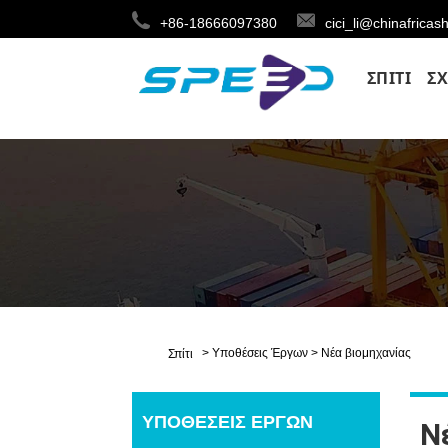
+86-18666097380
cici_li@chinafricas
ΣΠΊΤΙ
ΣΧ
>
Υποθέσεις Έργων
>
Νέα βιομηχανίας
Σπίτι
ΥΠΟΘΈΣΕΙΣ ΈΡΓΩΝ
Ν