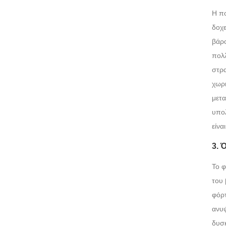
Η πο
δοχε
βάρο
πολλ
στρα
χωρη
μετα
υπολ
είνα
3. 
Το φ
του 
φόρτ
ανυψ
δυσκ