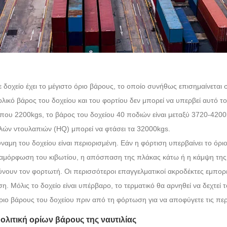
 δοχείο έχει το μέγιστο όριο βάρους, το οποίο συνήθως επισημαίνεται 
λικό βάρος του δοχείου και του φορτίου δεν μπορεί να υπερβεί αυτό το
που 2200kgs, το βάρος του δοχείου 40 ποδιών είναι μεταξύ 3720-4200
ών ντουλαπιών (HQ) μπορεί να φτάσει τα 32000kgs.
ναμη του δοχείου είναι περιορισμένη. Εάν η φόρτιση υπερβαίνει το όρ
μόρφωση του κιβωτίου, η απόσπαση της πλάκας κάτω ή η κάμψη της 
νουν τον φορτωτή. Οι περισσότεροι επαγγελματικοί ακροδέκτες εμπορε
ση. Μόλις το δοχείο είναι υπέρβαρο, το τερματικό θα αρνηθεί να δεχτεί τ
ριο βάρους του δοχείου πριν από τη φόρτωση για να αποφύγετε τις πε
Πολιτική ορίων βάρους της ναυτιλίας